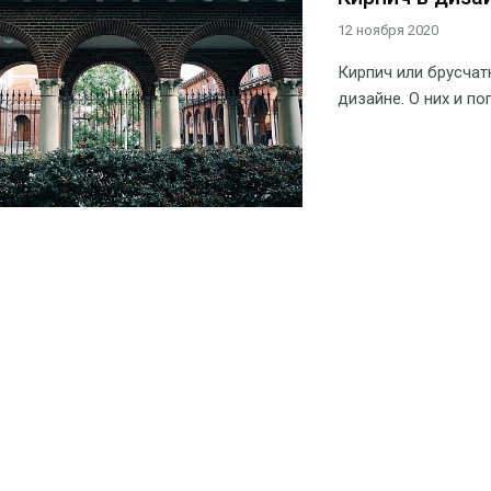
12 ноября 2020
Кирпич или брусчат
дизайне. О них и по
Мостик в лан
21 октября 2020
Во многих садах ес
такой композиции ц