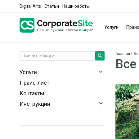
Digital Arts
Статьи
Наши работы
Услуги
Прайс
Главная
/
Вс
search
Все
expand_more
Услуги
Прайс-лист
Контакты
expand_more
Инструкции