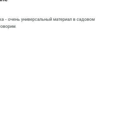
ка - очень универсальный материал в садовом
говорим.
дшафтном дизайне
ть водоемы. Чтобы добавить практичности и придать
елостности, следует добавить в неё мостик.